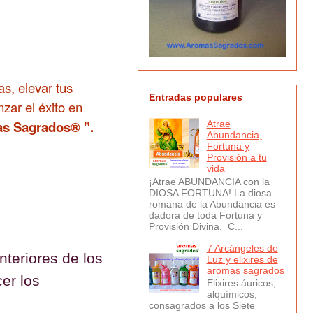
s, elevar tus
Entradas populares
zar el éxito en
s Sagrados® ".
Atrae
Abundancia,
Fortuna y
Provisión a tu
vida
¡Atrae ABUNDANCIA con la
DIOSA FORTUNA! La diosa
romana de la Abundancia es
dadora de toda Fortuna y
Provisión Divina. C...
7 Arcángeles de
nteriores de los
Luz y elixires de
aromas sagrados
er los
Elixires áuricos,
alquímicos,
consagrados a los Siete