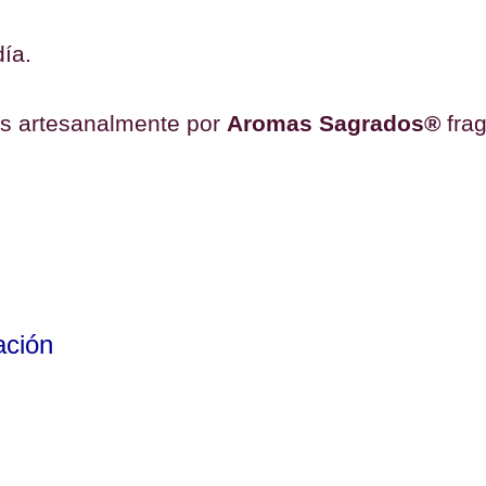
ía.
os artesanalmente por
Aromas Sagrados®
frag
zación