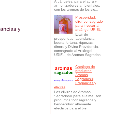
Arcángeles, para el aura y
armonizadores ambientales,
con los aromas de los sie...
Prosperidad:
elixir consagrado
para invocar al
ancias y
arcángel URIEL
Elixir de
prosperidad, abundancia,
buena fortuna, riquezas,
dinero y Divina Providencia,
consagrado al Arcángel
URIEL, de Aromas Sagrados,
...
Catálogo de
productos:
Aromas
Sagrados®
Fragancias y
elixires
Los elixires de Aromas
Sagrados® para el alma, son
productos "consagrados y
bendecidos" altamente
efectivos para el bien...